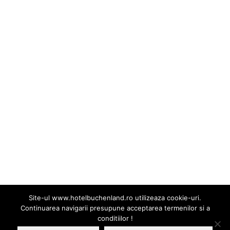
ARTICOLE RECENTE
Plan de reducere a risipei alimentare
Oferta Craciun 2025 – Hotel Buchenland
CONTACT HOTEL
str. Uzinei nr.4, Gura Humorului 725300
Suceava, Bucovina, Romania
Tel:
+4 0743 797 162
office@hotelbuchenland.ro
Site-ul www.hotelbuchenland.ro utilizeaza cookie-uri.
Continuarea navigarii presupune acceptarea termenilor si a
conditiilor !
© Hotel & Restaurant Buchenland Gura Humorului - 2026. Toate drepturile